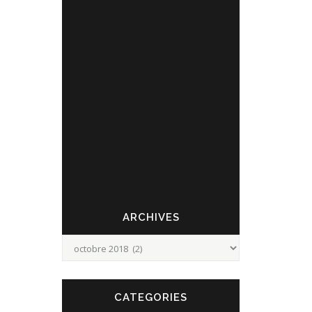
contraints d'annuler l'inauguration du centre
documentaire et l'après-midi de conférences
initialement prévus le samedi 20 octobre.
Nous vous prions de nous en excuser et vous
donnons rendez-vous dans le premier
trimestre 2019 pour partager ensemble cet
événementiel. La programmation municipale
"Feignies.. un autre regard sur 14-18!" continue
et voici les prochains rendez-vous. ...
ARCHIVES
Archives
CATEGORIES