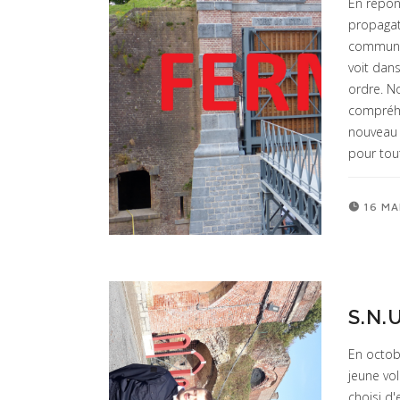
En répon
propagat
commun p
voit dans
ordre. N
compréhe
nouveau 
pour tou
16 MA
S.N.U
En octobr
jeune vol
choisi d'