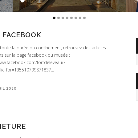
1
E FACEBOOK
toute la durée du confinement, retrouvez des articles
ns sur la page facebook du musée :
A
www.facebook.com/fortdeleveau/?
lic_for=135510799871837...
RIL 2020
METURE