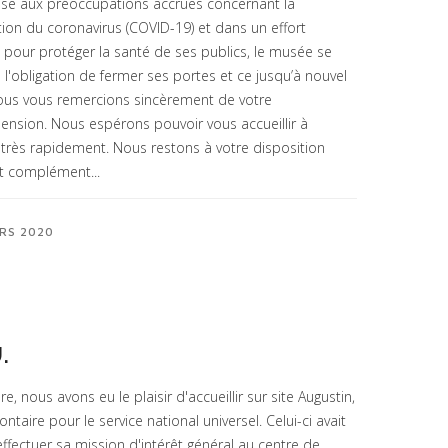
se aux préoccupations accrues concernant la
ion du coronavirus (COVID-19) et dans un effort
our protéger la santé de ses publics, le musée se
 l'obligation de fermer ses portes et ce jusqu’à nouvel
ous vous remercions sincèrement de votre
nsion. Nous espérons pouvoir vous accueillir à
très rapidement. Nous restons à votre disposition
t complément...
RS 2020
.
e, nous avons eu le plaisir d'accueillir sur site Augustin,
ontaire pour le service national universel. Celui-ci avait
effectuer sa mission d'intérêt général au centre de