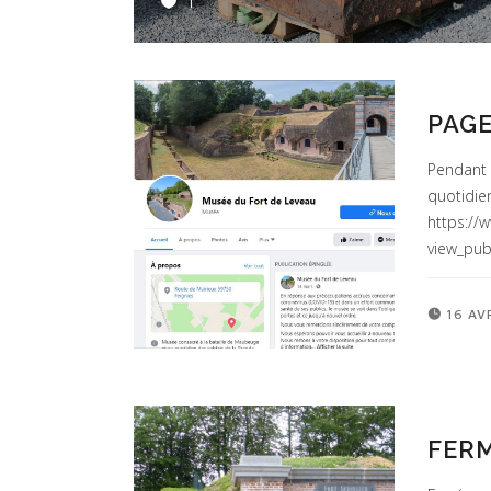
1
PAG
Pendant 
quotidie
https://
view_pub
16 AV
FER