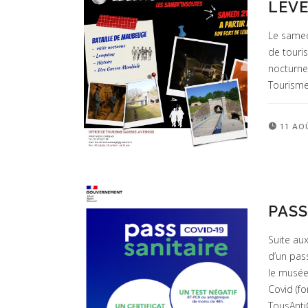
LEVE
Le samedi
de touri
nocturnes
Tourisme
11 AO
PASS
Suite au
d’un pas
le musée
Covid (f
TousAnti