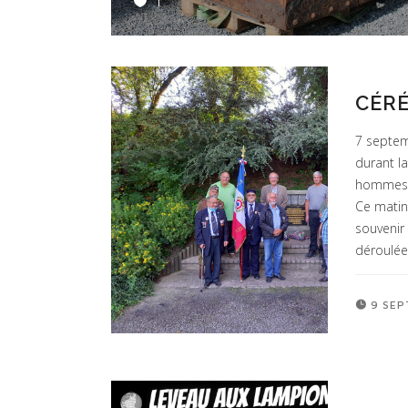
1
CÉR
7 septem
durant la
hommes a
Ce matin
souvenir 
déroulée
9 SEP