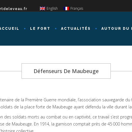
English
Français
rtdeleveau.fr
ACCUEIL
LE FORT
ACTUALITÉS
AUTOUR DU 
Défenseurs De Maubeuge
aire de la Première Guerre mondiale, l’association sauvegarde du f
oldats de la place forte de Maubeuge ayant défendu la ville durant la 
ation des soldats morts au combat ou en captivité, ce travail s’est prog
éfense de Maubeuge. En 1914, la garnison comptait près de 45 000 h
istoire collective.