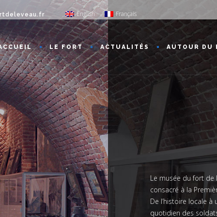
English
Français
rtdeleveau.fr
ACCUEIL
LE FORT
ACTUALITÉS
AUTOUR DU 
Le musée du fort de
consacré à la Premiè
De l’histoire locale à 
quotidien des soldats