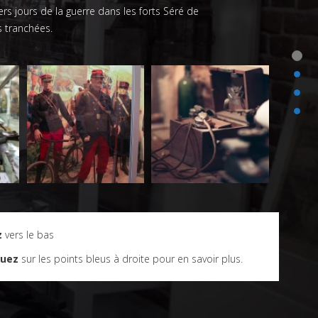
s jours de la guerre dans les forts Séré de
s tranchées.
z
vers le bas
quez
sur les points bleus à droite pour en savoir plus.