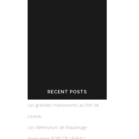
Partagez l'actualité du Fort de
Leveau
RECENT POSTS
Les grandes manoeuvres au fort de
Leveau
Les défenseurs de Maubeuge
Application FORT DE LEVEAU