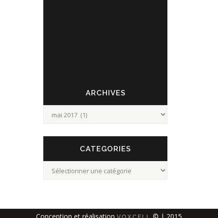
laquelle, M. Bernard Cuisset a présenté
l'activité de sa société Medtronic aux
membres présents. Puis l'assemblée a visité
le fort et son musée pour découvrir les lieux ...
ARCHIVES
Archives
CATEGORIES
Categories
Conception et réalisation
© | 2015
VOXCELL