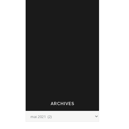
MAI
RÉOUVERTURE !
18
Nous sommes heureux de vous
annoncer que le musée du fort de Leveau
rouvre ses portes à partir du mardi 25 mai
aux horaires habituels : -du lundi au vendredi
de 13h à 17h. -Les deux derniers dimanches
du mois de 14h30 à 18h. Des mesures
sanitaires sont prises afin d'accueillir les
visiteurs dans de bonnes conditions : -Les
visites sont libres et même le...
ARCHIVES
Archives