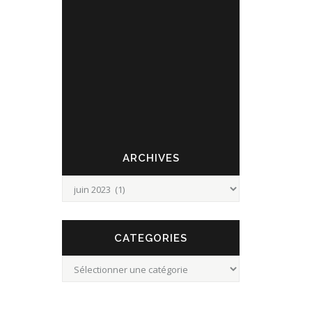
l'Avesnois ! Cette année, pour la première fois,
place à la musique le samedi 8 juillet à partir
de 18h pour : Les Balades Insolites de l'été /
Soirée dansante à Leveau -Départ des visites
du Musée du Fort de Leveau...
ARCHIVES
Archives
CATEGORIES
Categories