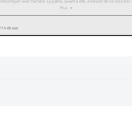
muniquer avec l’arrière. La patrie, quant à elle, a besoin de se rassurer s
Plus
enance à la communauté des troupes combattantes. Celui-ci donne en outre, 
ennui et la répétition. Il permet enfin aux poilus de mettre à distance les a
17 h 00 min
 termes sont maintenant passés dans le langage quotidien et nous les util