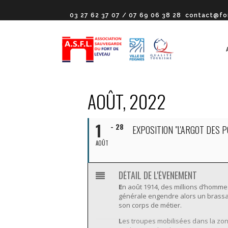
03 27 62 37 07 / 07 69 06 38 28
contact@fo
AOÛT, 2022
1
- 28
EXPOSITION "L'ARGOT DES P
AOÛT
DÉTAIL DE L'ÉVENEMENT
E
n août 1914, des millions d’hommes
générale engendre alors un brassag
son corps de métier.
L
es troupes mobilisées dans la zo