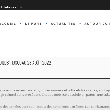
rtdeleveau.fr
ACCUEIL
LE FORT
ACTUALITÉS
AUTOUR DU 
OILUS", JUSQU'AU 28 AOÛT 2022
, issus de milieux sociaux, professionnels et culturels très variés, sont 
e culturel sans précédent. Chaque mobilisé possède un patois, une cultur
ne des armées sont soumises à des conditions extrêmes. Les combattants