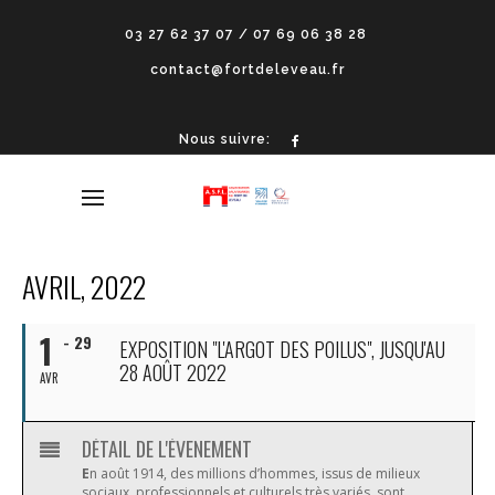
03 27 62 37 07 / 07 69 06 38 28
contact@fortdeleveau.fr
Nous suivre:
AVRIL, 2022
1
- 29
EXPOSITION "L'ARGOT DES POILUS", JUSQU'AU
28 AOÛT 2022
AVR
DÉTAIL DE L'ÉVENEMENT
E
n août 1914, des millions d’hommes, issus de milieux
sociaux, professionnels et culturels très variés, sont