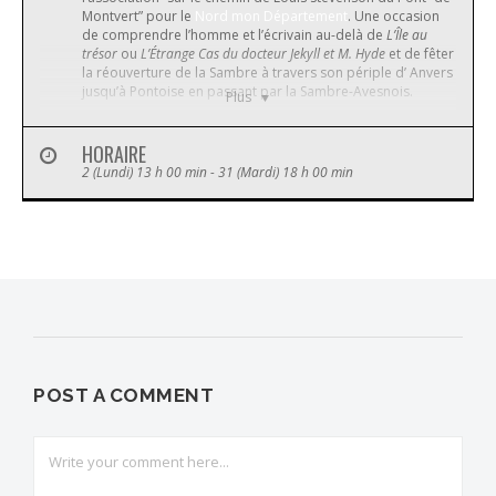
Montvert” pour le
Nord mon Département
. Une occasion
de comprendre l’homme et l’écrivain au-delà de
L’Île au
trésor
ou
L’Étrange Cas du docteur Jekyll et M. Hyde
et de fêter
la réouverture de la Sambre à travers son périple d’ Anvers
jusqu’à Pontoise en passant par la Sambre-Avesnois.
Plus
L’exposition est visible aux jours et horaires habituels
d’ouverture du musée.
HORAIRE
2 (Lundi) 13 h 00 min - 31 (Mardi) 18 h 00 min
POST A COMMENT