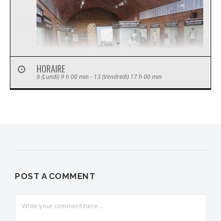
Plus
HORAIRE
9 (Lundi) 9 h 00 min - 13 (Vendredi) 17 h 00 min
Dans le cadre de la semaine de lutte contre les
discriminations, le musée accueille du 9 au 13 octobre
l’exposition d’Hervé De Williencourt “Tirailleurs Sénégalais,
un devoir de mémoire”, en partenariat avec l’association
Place Publique, la ville de Feignies et la C.A.M.V.S.
L’exposition est visible de 9h30 à 12h et de 13h30 à 17h.
POST A COMMENT
Partagez l'actualité du Fort de Leveau