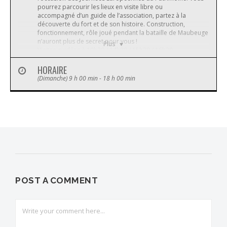
pourrez parcourir les lieux en visite libre ou
accompagné d’un guide de l’association, partez à la
découverte du fort et de son histoire. Construction,
fonctionnement, rôle joué pendant la bataille de Maubeuge
n’auront plus de secret pour vous !
Plus
Visites guidées à 10h30 / 14h30 / 15h30 / 16h30
HORAIRE
(Dimanche) 9 h 00 min - 18 h 00 min
Partagez l'actualité du Fort de Leveau
POST A COMMENT