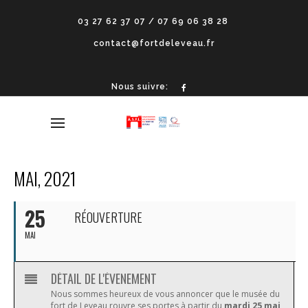
03 27 62 37 07 / 07 69 06 38 28
contact@fortdeleveau.fr
Nous suivre:
MAI, 2021
25
RÉOUVERTURE
MAI
DÉTAIL DE L'ÉVENEMENT
Nous sommes heureux de vous annoncer que le musée du
fort de Leveau rouvre ses portes à partir du
mardi 25 mai