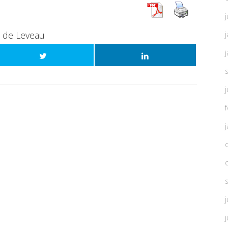
j
t de Leveau
j