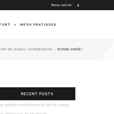
Nous suivre:
FORT
INFOS PRATIQUES
FORT DE LEVEAU
/
ÉVÉNEMENTIEL
/
BONNE ANNÉE !
RECENT POSTS
Les grandes manoeuvres au fort de Leveau
Les défenseurs de Maubeuge