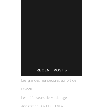
Partagez l'actualité du Fort de
Leveau
RECENT POSTS
Les grandes manoeuvres au fort de
Leveau
Les défenseurs de Maubeuge
Application FORT DE LEVEAU