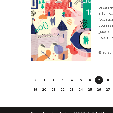
Le samed
à 18h, c
l’occasi
pourrez p
guide de 
histoire.
10 SE
1
2
3
4
5
6
7
8
19
20
21
22
23
24
25
26
27