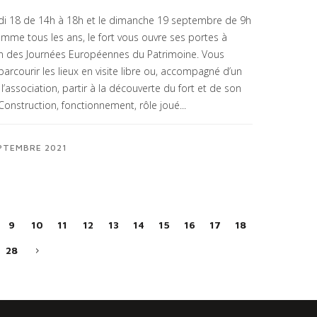
i 18 de 14h à 18h et le dimanche 19 septembre de 9h
omme tous les ans, le fort vous ouvre ses portes à
on des Journées Européennes du Patrimoine. Vous
arcourir les lieux en visite libre ou, accompagné d’un
l’association, partir à la découverte du fort et de son
 Construction, fonctionnement, rôle joué...
PTEMBRE 2021
9
10
11
12
13
14
15
16
17
18
28