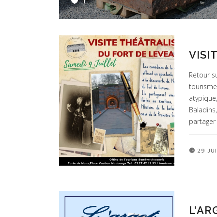
1
VISI
Retour su
tourisme
atypique
Baladins,
partager
29 JU
L’AR