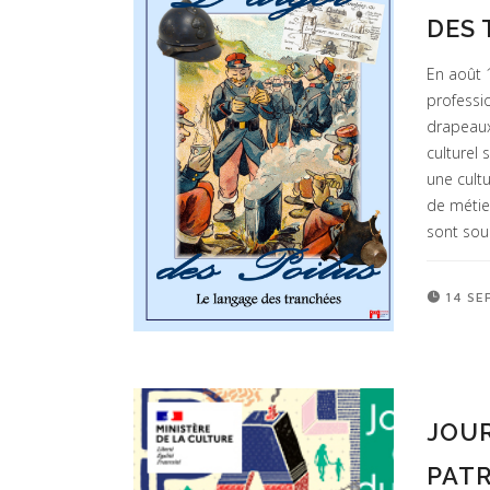
DES
En août 
professio
drapeaux
culturel
une cult
de métie
sont sou
14 SE
JOU
PATR