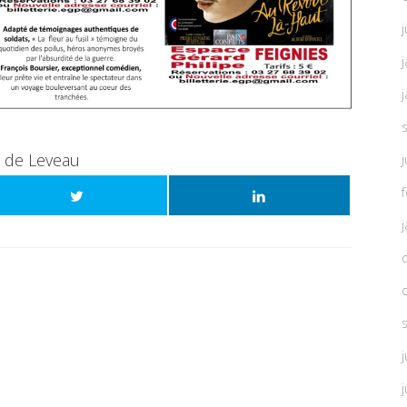
j
t de Leveau
j