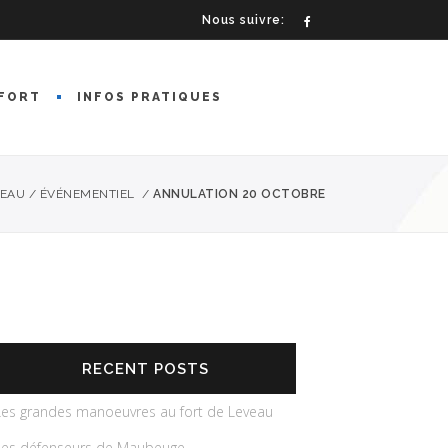
Nous suivre:
FORT
INFOS PRATIQUES
VEAU
/
ÉVÉNEMENTIEL
/
ANNULATION 20 OCTOBRE
RECENT POSTS
Les grandes manoeuvres au fort de Leveau
Les défenseurs de Maubeuge