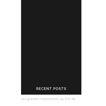
Pour en savoir plus : cliquez
ICI
Partagez l'actualité du Fort de
Leveau
RECENT POSTS
Les grandes manoeuvres au fort de