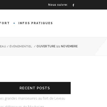
Nous suivre:
FORT
INFOS PRATIQUES
VEAU
/
ÉVÉNEMENTIEL
/
OUVERTURE 11 NOVEMBRE
RECENT POSTS
Les grandes manoeuvres au fort de Leveau
Les défenseurs de Maubeuge